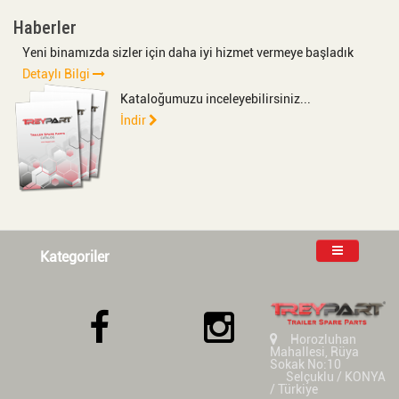
Haberler
Yeni binamızda sizler için daha iyi hizmet vermeye başladık
Detaylı Bilgi
Kataloğumuzu inceleyebilirsiniz...
İndir
Kategoriler
Horozluhan
Mahallesi, Rüya
Sokak No:10
Selçuklu / KONYA
/ Türkiye