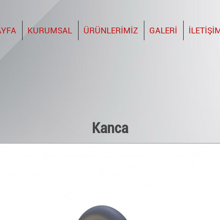
AYFA
KURUMSAL
ÜRÜNLERİMİZ
GALERİ
İLETİŞİ
Kanca