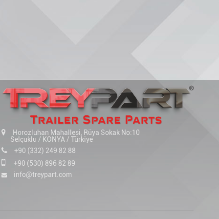
Horozluhan Mahallesi, Rüya Sokak No:10
Selçuklu / KONYA / Türkiye
+90 (332) 249 82 88
+90 (530) 896 82 89
info@treypart.com