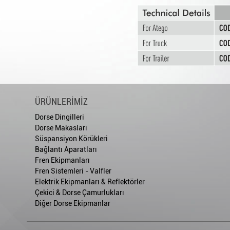
ÜRÜNLERİMİZ
Dorse Dingilleri
Dorse Makasları
Süspansiyon Körükleri
Bağlantı Aparatları
Fren Ekipmanları
Fren Sistemleri - Valfler
Elektrik Ekipmanları & Reflektörler
Çekici & Dorse Çamurlukları
Diğer Dorse Ekipmanlar