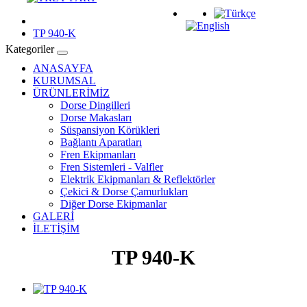
TP 940-K
Kategoriler
ANASAYFA
KURUMSAL
ÜRÜNLERİMİZ
Dorse Dingilleri
Dorse Makasları
Süspansiyon Körükleri
Bağlantı Aparatları
Fren Ekipmanları
Fren Sistemleri - Valfler
Elektrik Ekipmanları & Reflektörler
Çekici & Dorse Çamurlukları
Diğer Dorse Ekipmanlar
GALERİ
İLETİŞİM
TP 940-K